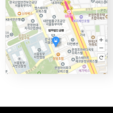
법무법인 금평
100m