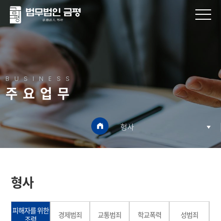
BUSINESS
주요업무
형사
형사
피해자를 위한
경제범죄
교통범죄
학교폭력
성범죄
조력